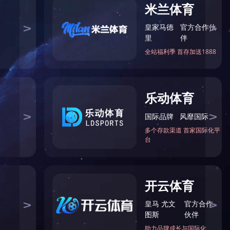
星空官方站线登录入口
供应链
您的位置：
>>
返回列表