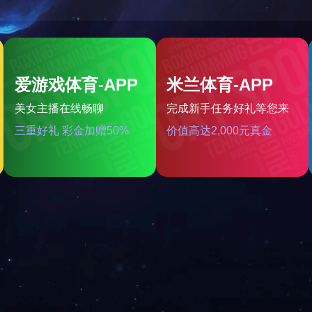
！
党建
专业委员会
合作交流
关于协会
国)
1号