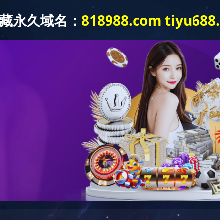
高新服务
会员专区
党建