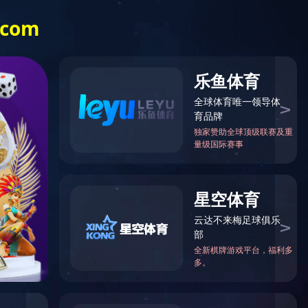
联系我们
专业委员会
合作交流
关于协会