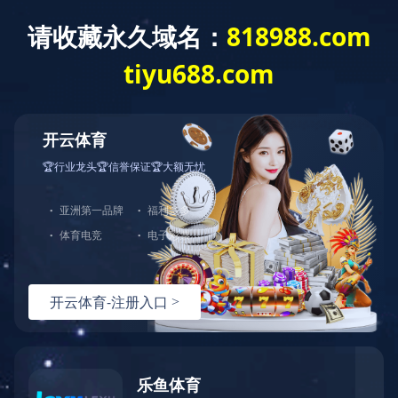
星空官方站线登录入口
合作交流
您的位置：
星空官方站线登录入口
>>
合作交流
美国、加拿大、德国、新加坡、马来西亚、泰国海外联
2021-12-31
络处名单