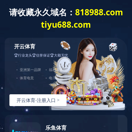
星空官方站线登录入口
党建
您的位置：
星空官方站线登录入口
>>
党建
深入学习贯彻习近平总书记在中央政治局第四十次集体
2022-07-07
学习时的重要讲话精神