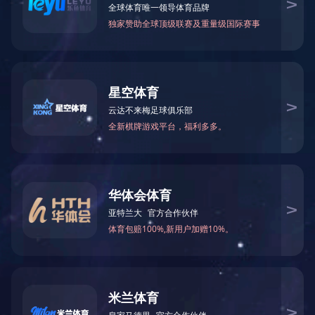
<<
1
>>
1/1
星空官方站线登录入口-星空(中国)
手机：18040200551
电话：024-23652390
邮箱：sy_htea2018@163.com
地址：沈阳市沈河区青年大街201-1号